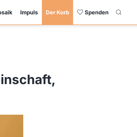
saik
Impuls
Der Korb
Spenden
nschaft,