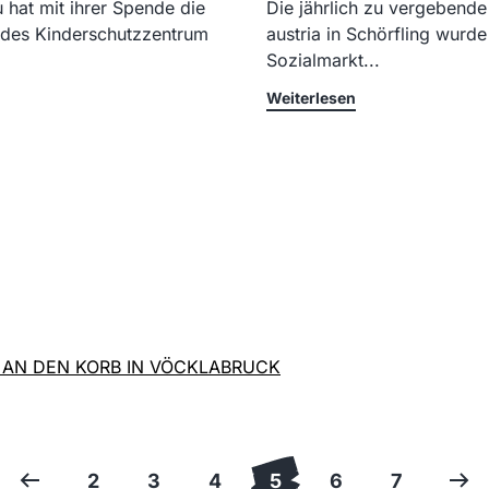
at mit ihrer Spende die
Die jährlich zu vergebend
 des Kinderschutzzentrum
austria in Schörfling wurd
Sozialmarkt...
Weiterlesen
 AN DEN KORB IN VÖCKLABRUCK
2
3
4
5
6
7